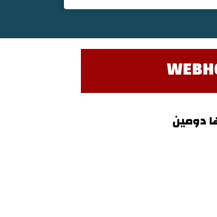
WEBHO
ا دومين