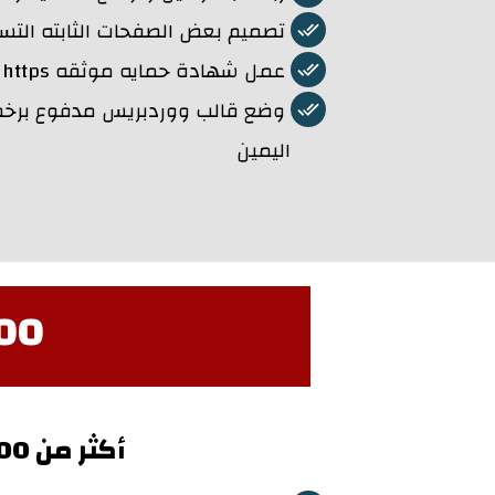
تصميم بعض الصفحات الثابته التس
عمل شهادة حمايه موثقه https لكل صفحاتك
وضع قالب ووردبريس مدفوع برخصه 
اليمين
rchitect templates
أكثر من 500 قالب خاصين باداة الثرايف التي سنعطيها لك مجاناً