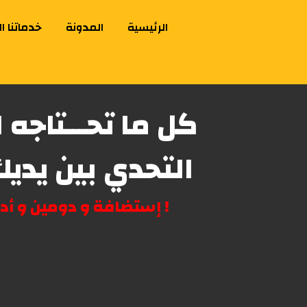
الرئيسية
المدونة
خدماتنا ا
كل ما تحـــتاجه 
التحدي بين يديك 
! إستضافة و دومين و أدوات ت