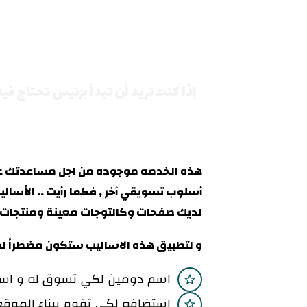
إذا كنت تريد أن تبدأ بزنيس تحتاج في
هذه الخدمه موجوده من اجل مساعدتك على
أسلوب تسويقي أخر , فكما رأيت .. الأسال
لديك صفحات وكالتوجات معينة ومنتجات م
و لتطبيق هذه الاساليب ستكون مضطراً لشر
اسم دومين لكي تسوق له و اس
استضافه لكي تقوم ببناء الموقع