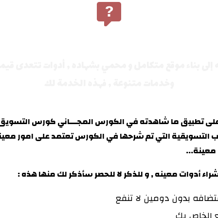
كيف تستفيد من هــذه الخـــدمه ؟
ه إلى بناء موقع متكامل و محمي بشهاده , أدوات تتعدى قيم
وخدمات متنوعة , فهذه الخدمة لك
 تطبيق ما شاهدته في الكورس المجـــاني كورس التسويق بال
يب التسويقية التي تم شرحها في الكورس تعتمد على امور معين
عينة...
اء أدوات معينه , و للذكر لا للحصر سأذكر لك منها هذه :
تضافه بدون
دومين لا تنفع
 الخاص بك