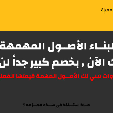
لمميزة
لبنــاء الأصــول المهمهة
الآن , بخصم كبير جداً ل
بني لك الأصــول المهمة قيمتها الفعليه أكثر من 00
مــاذا ستـــأخذ في هـــذه الحـــزمه ؟