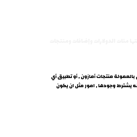
تها مئات الدولارات وإضافات ومنتجات
عمولة منتجات أمازون , أو تطبيق أي
ه يشترط وجودها , امور مثل ان يكون