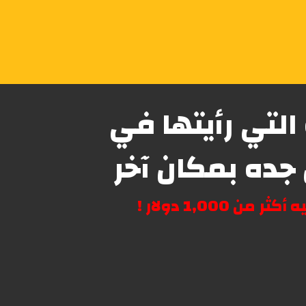
 التي رأيتها في
ن جده بمكان آخر
1,0 دولار !