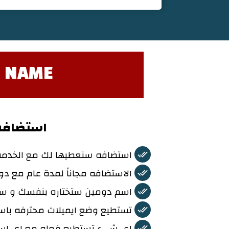
N NAME
استضافه 
استضافه سنعطيها لك مع الخدمه من ش
الاستضافه مجاناً لمدة عام مع د
اسم دومين ستختاره بنفسك و سن
تستطيع وضع ايميلات محترفه باس
اي شيء تستطيع فعله مع اي است