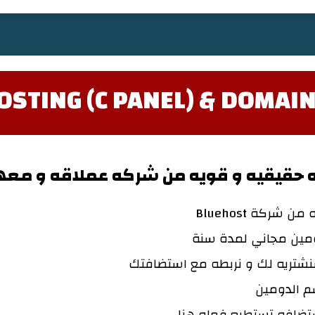
STING (C PANEL) & DOMAI
حقيقيه و قويه من شركه عملاقه و معه
ركة Bluehost
ومين مجاني لمدة سنة
شتريه لك و نربطه مع استضافتك
م الدومين
ضافه تستطيع فعله هنا