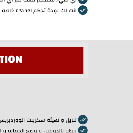
انت لك لوحة تحكم cPanel خاصه تدخلها بيوزر نيم و باسوورد
TION
تنزيل و تهيئة سكريبت الووردبريس
ربطه بالدومين و وضع الحمايه و ا